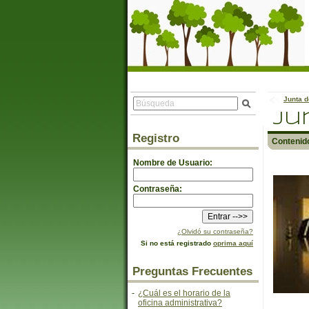
Junta d
Ju
Registro
Contenid
Nombre de Usuario:
Contraseña:
¿Olvidó su contraseña?
Si no está registrado
oprima aquí
Preguntas Frecuentes
-
¿Cuál es el horario de la
oficina administrativa?