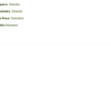
quera
- Director
rnández
- Director
la Rosa
- Directora
lón
-Directora